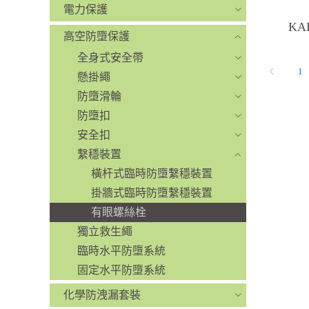
電力保護
KA
高空防墮保護
全身式安全帶
1
懸掛繩
防墮滑輪
防墮扣
安全扣
繫穩裝置
橫杆式臨時防墮繫穩裝置
掛牆式臨時防墮繫穩裝置
有眼螺絲栓
獨立救生繩
臨時水平防墮系統
固定水平防墮系統
化學防洩漏套裝