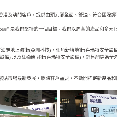
力為香港及澳門客戶，提供由頭到腳全面、舒適、符合國際
s Our Success” 是我們堅持的一個目標。我們以周全的
油麻地上海街(亞洲科技)，旺角新填地街(喜瑪特安全設備
全設備) 以及紅磡鶴園街(喜瑪特安全設備)，銷售網絡為全
緊貼市場最新發展，聆聽客戶需要，不斷開拓嶄新產品和