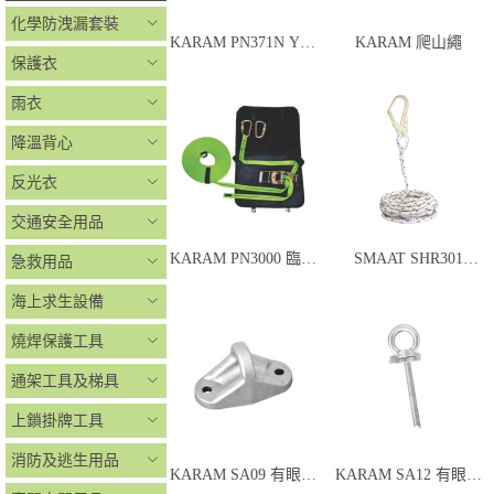
化學防洩漏套裝
KARAM PN371N Y形
KARAM 爬山繩
保護衣
雙懸掛繩連緩衝帶
雨衣
降溫背心
反光衣
交通安全用品
KARAM PN3000 臨時
SMAAT SHR301
急救用品
水平防墮系統
∅16mm 獨立救生繩
海上求生設備
燒焊保護工具
通架工具及梯具
上鎖掛牌工具
消防及逃生用品
KARAM SA09 有眼螺
KARAM SA12 有眼螺