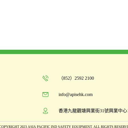
（852）2592 2100
info@apisehk.com
香港九龍觀塘興業街31號興業中心
COPYRIGHT 2023 ASIA PACIFIC IND SAFETY EQUIPMENT. ALL RIGHTS RESERV